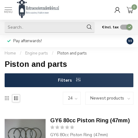
0
MENU
€
Incl. tax
Pay afterwards!
Geen
9.5
Home
/
Engine parts
/
Piston and parts
Piston and parts
Filters
GY6 80cc Piston Ring (47mm)
GY6 80cc Piston Ring (47mm)