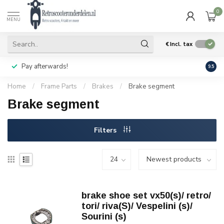
0
MENU
€
Incl. tax
Pay afterwards!
Geen
9.5
Home
/
Frame Parts
/
Brakes
/
Brake segment
Brake segment
Filters
brake shoe set vx50(s)/ retro/
tori/ riva(S)/ Vespelini (s)/
Sourini (s)