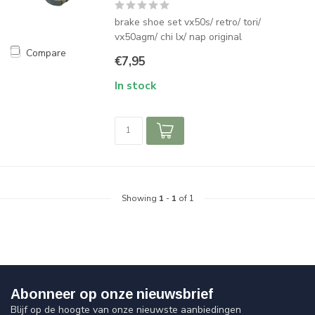
brake shoe set vx50s/ retro/ tori/
vx50agm/ chi lx/ nap original
Compare
€7,95
In stock
Showing
1
-
1
of 1
Abonneer op onze nieuwsbrief
Blijf op de hoogte van onze nieuwste aanbiedingen