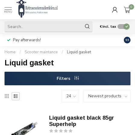
0
MENU
€
Incl. tax
Pay afterwards!
Geen
9.5
Home
/
Scooter maintance
/
Liquid gasket
Liquid gasket
Filters
Liquid gasket black 85gr
Superhelp