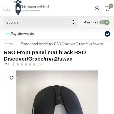
0
MENU
€
Incl. tax
Pay afterwards!
Geen
9.5
Home
/
Front panel mat black RSO Discover/Grace/riva2/swan
RSO Front panel mat black RSO
Discover/Grace/riva2/swan
(0)
RSO