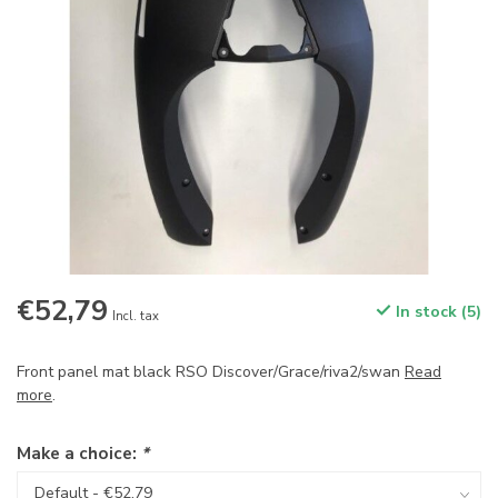
€52,79
In stock (5)
Incl. tax
Front panel mat black RSO Discover/Grace/riva2/swan
Read
more
.
Make a choice:
*