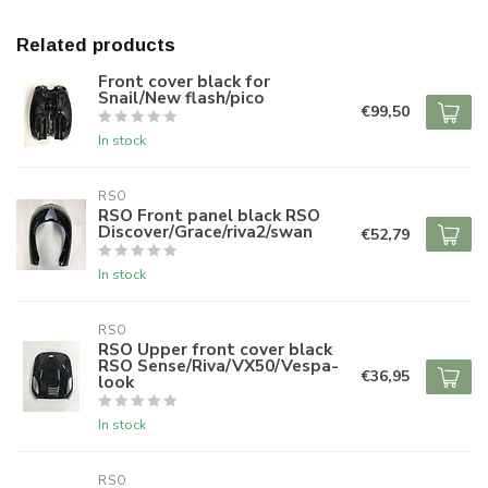
Related products
Front cover black for
Snail/New flash/pico
€99,50
In stock
RSO
RSO Front panel black RSO
Discover/Grace/riva2/swan
€52,79
In stock
RSO
RSO Upper front cover black
RSO Sense/Riva/VX50/Vespa-
€36,95
look
In stock
RSO