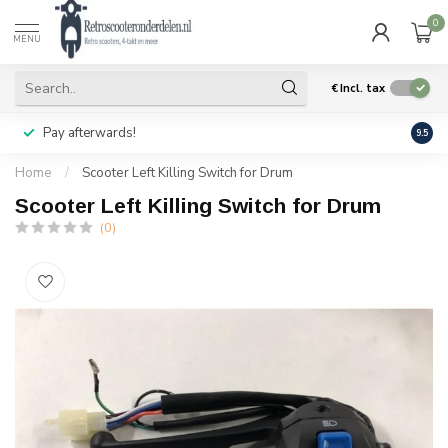
0
MENU
€
Incl. tax
Pay afterwards!
Geen
9.5
Home
/
Scooter Left Killing Switch for Drum
Scooter Left Killing Switch for Drum
(0)