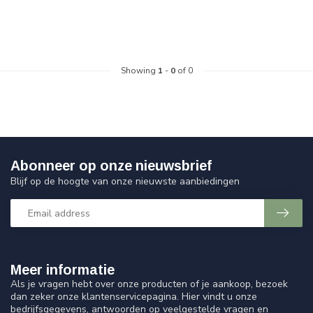
Showing
1
-
0
of 0
Abonneer op onze nieuwsbrief
Blijf op de hoogte van onze nieuwste aanbiedingen
Meer informatie
Als je vragen hebt over onze producten of je aankoop, bezoek
dan zeker onze klantenservicepagina. Hier vindt u onze
bedrijfsgegevens, antwoorden op veelgestelde vragen en