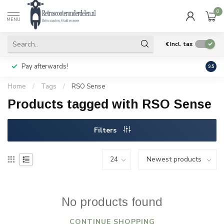
0
MENU
€
Incl. tax
Pay afterwards!
Geen
9.5
Home
/
Tags
/
RSO Sense
Products tagged with RSO Sense
Filters
No products found
CONTINUE SHOPPING