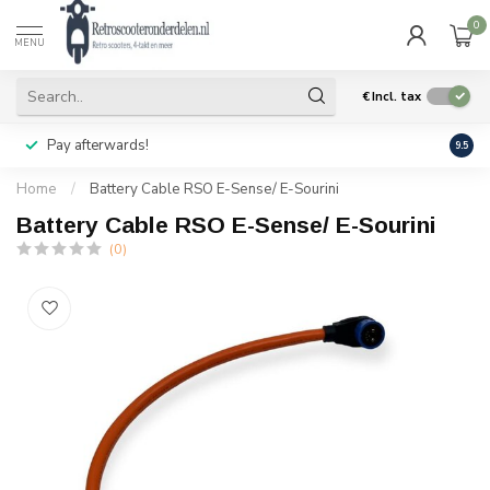
0
MENU
€
Incl. tax
Pay afterwards!
Geen
9.5
Home
/
Battery Cable RSO E-Sense/ E-Sourini
Battery Cable RSO E-Sense/ E-Sourini
(0)