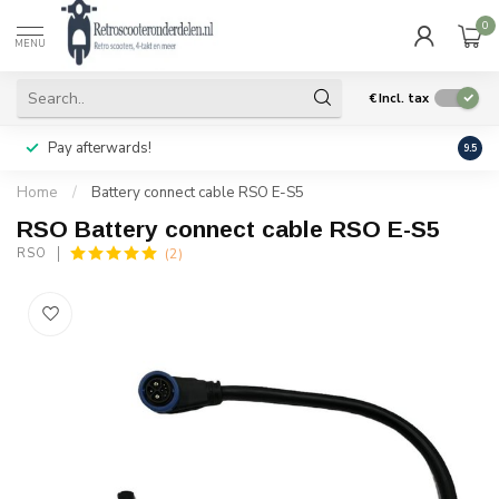
0
MENU
€
Incl. tax
Pay afterwards!
Geen
9.5
Home
/
Battery connect cable RSO E-S5
RSO Battery connect cable RSO E-S5
(2)
RSO