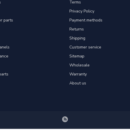
s
Terms
Privacy Policy
er parts
Payment methods
Returns
Shipping
panels
Customer service
tance
Sitemap
Wholesale
parts
Warranty
About us