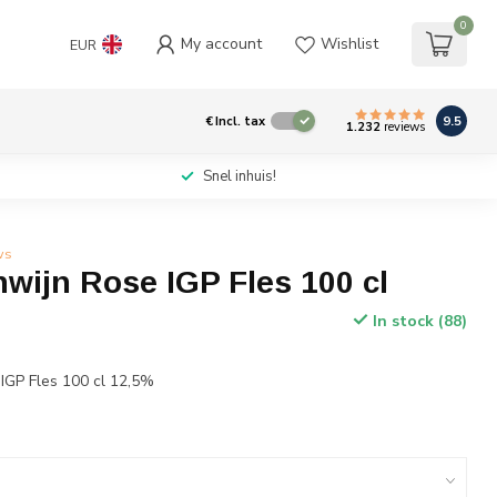
0
My account
Wishlist
EUR
9.5
€
Incl. tax
1.232
reviews
Snel inhuis!
ws
wijn Rose IGP Fles 100 cl
In stock (88)
IGP Fles 100 cl 12,5%