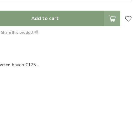
Add to cart
Share this product
osten
boven €125,-