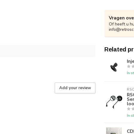
Vragen ove
Of heeft u h
info@retrosc
Related p
In
In s
Add your review
RS
RS
Sen
lo
In s
CDI