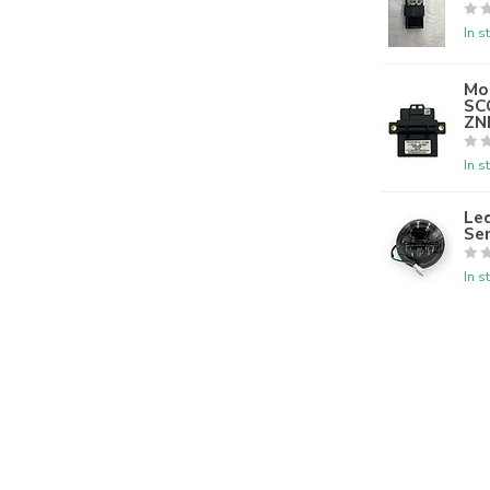
In s
Mot
SC
ZN
In s
Le
Se
In s