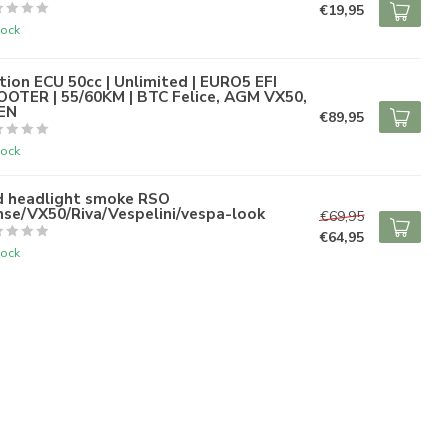
€19,95
tock
ion ECU 50cc | Unlimited | EURO5 EFI
OOTER | 55/60KM | BTC Felice, AGM VX50,
EN
€89,95
tock
d headlight smoke RSO
nse/VX50/Riva/Vespelini/vespa-look
€69,95
€64,95
tock