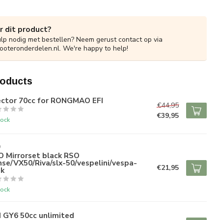
r dit product?
ulp nodig met bestellen? Neem gerust contact op via
ooteronderdelen.nl
. We're happy to help!
roducts
jector 70cc for RONGMAO EFI
€44,95
€39,95
tock
O
O Mirrorset black RSO
se/VX50/Riva/slx-50/vespelini/vespa-
€21,95
ok
tock
 GY6 50cc unlimited