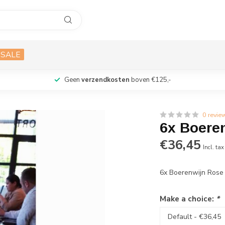
SALE
Geen
verzendkosten
boven €125,-
0 revie
6x Boeren
€36,45
Incl. tax
6x Boerenwijn Rose 
Make a choice:
*