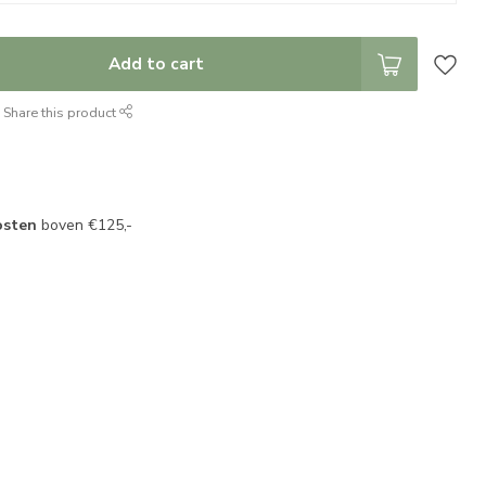
Add to cart
Share this product
osten
boven €125,-