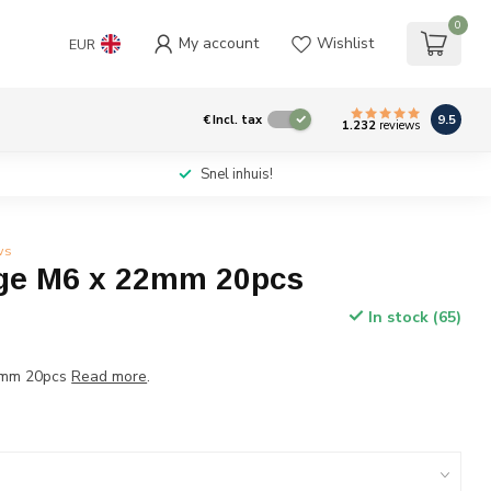
0
My account
Wishlist
EUR
9.5
€
Incl. tax
1.232
reviews
Snel inhuis!
ws
nge M6 x 22mm 20pcs
In stock (65)
22mm 20pcs
Read more
.