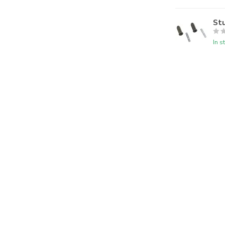
St
In s