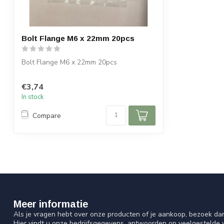
Bolt Flange M6 x 22mm 20pcs
Bolt Flange M6 x 22mm 20pcs
€3,74
In stock
Compare
Meer informatie
Als je vragen hebt over onze producten of je aankoop, bezoek da
Hier vindt u onze bedrijfsgegevens, antwoorden op veelgestelde