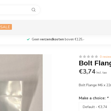
SALE
Geen
verzendkosten
boven €125,-
0 revie
Bolt Fla
€3,74
Incl. tax
Bolt Flange M6 x 
Make a choice:
*