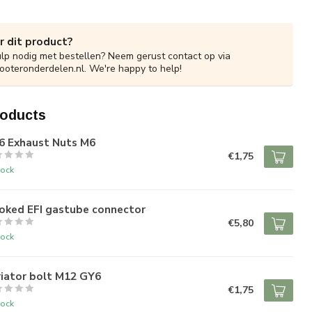
r dit product?
ulp nodig met bestellen? Neem gerust contact op via
ooteronderdelen.nl
. We're happy to help!
roducts
6 Exhaust Nuts M6
€1,75
tock
oked EFI gastube connector
€5,80
tock
riator bolt M12 GY6
€1,75
tock