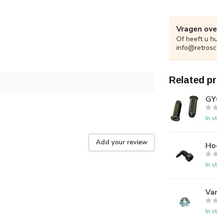
Vragen ove
Of heeft u h
info@retrosc
Related p
GY
In s
Add your review
Ho
In s
Va
In s