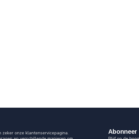
Abonneer 
n zeker onze klantenservicepagina.
Blijf op de ho
 vragen en verschillende manieren om