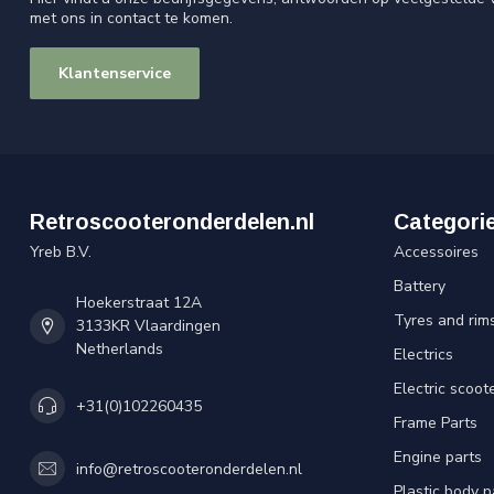
met ons in contact te komen.
Klantenservice
Retroscooteronderdelen.nl
Categori
Yreb B.V.
Accessoires
Battery
Hoekerstraat 12A
Tyres and rim
3133KR Vlaardingen
Netherlands
Electrics
Electric scoot
+31(0)102260435
Frame Parts
Engine parts
info@retroscooteronderdelen.nl
Plastic body 