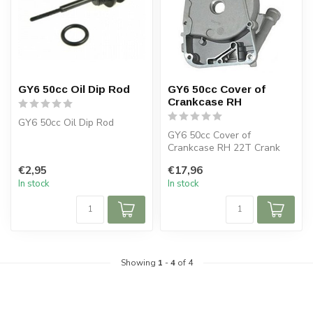
GY6 50cc Oil Dip Rod
GY6 50cc Cover of
Crankcase RH
GY6 50cc Oil Dip Rod
GY6 50cc Cover of
Crankcase RH 22T Crank
shaft
€2,95
€17,96
In stock
In stock
Showing
1
-
4
of 4