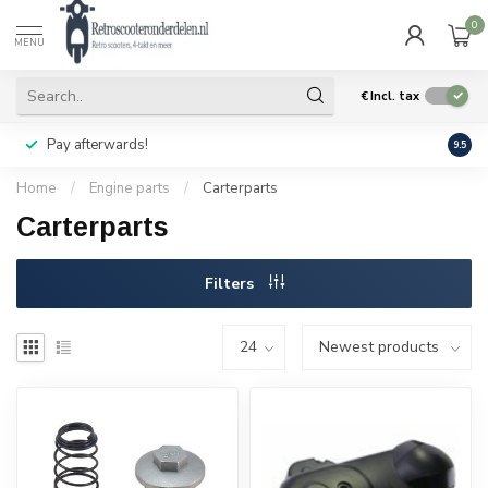
0
MENU
€
Incl. tax
Pay afterwards!
Geen
9.5
Home
/
Engine parts
/
Carterparts
Carterparts
Filters