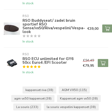
In stock
RSO
RSO Buddyseat/ zadel bruin
sportief RSO
Sense/vx50/Riva/vespelini/Vespa-
€39,00
look
In stock
RSO
RSO ECU unlimited for GY6
€94,49
50cc Euro4 /EFI Scooter
€79,95
In stock
kappenset riva
(38)
AGM VX50
(115)
agm vx50 kappenset
(38)
Kappenset agm vx50
(38)
La souris
(233)
la souris vespelini kappenset
(38)