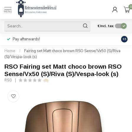
0
MENU
€
Incl. tax
Pay afterwards!
Geen
9.5
Home
/
Fairing set Matt choco brown RSO Sense/Vx50 (S)/Riva
(S)/Vespa-look (s)
RSO Fairing set Matt choco brown RSO
Sense/Vx50 (S)/Riva (S)/Vespa-look (s)
(0)
RSO