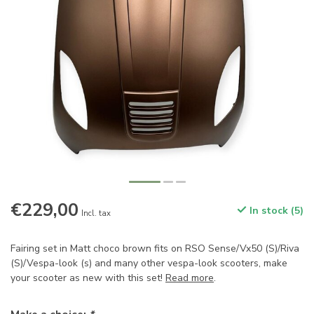
€229,00
In stock (5)
Incl. tax
Fairing set in Matt choco brown fits on RSO Sense/Vx50 (S)/Riva
(S)/Vespa-look (s) and many other vespa-look scooters, make
your scooter as new with this set!
Read more
.