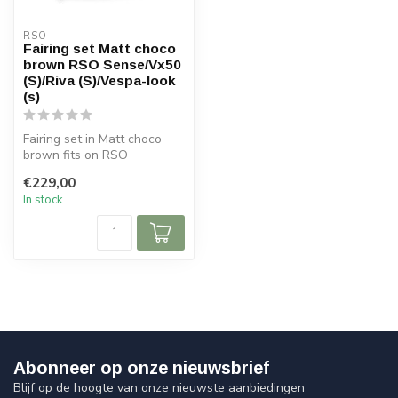
RSO
Fairing set Matt choco
brown RSO Sense/Vx50
(S)/Riva (S)/Vespa-look
(s)
Fairing set in Matt choco
brown fits on RSO
Sense/Vx50 (S)/Riva
€229,00
(S)/Vespa-look ...
In stock
Abonneer op onze nieuwsbrief
Blijf op de hoogte van onze nieuwste aanbiedingen