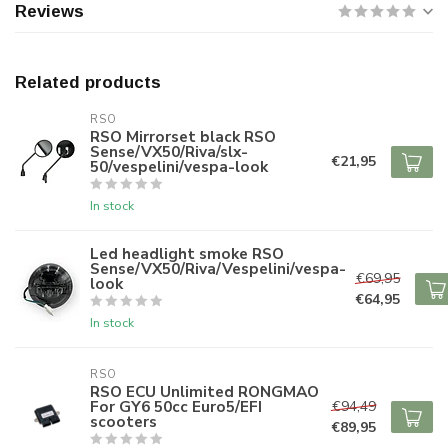
Reviews
Related products
RSO
RSO Mirrorset black RSO
Sense/VX50/Riva/slx-
€21,95
50/vespelini/vespa-look
In stock
Led headlight smoke RSO
Sense/VX50/Riva/Vespelini/vespa-
€69,95
look
€64,95
In stock
RSO
RSO ECU Unlimited RONGMAO
For GY6 50cc Euro5/EFI
€94,49
scooters
€89,95