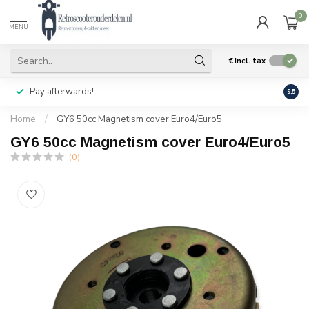
0
MENU
€
Incl. tax
Pay afterwards!
Geen
9.5
Home
/
GY6 50cc Magnetism cover Euro4/Euro5
GY6 50cc Magnetism cover Euro4/Euro5
(0)