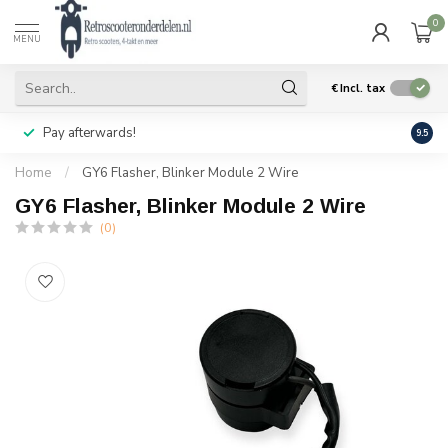
0
MENU
€
Incl. tax
Pay afterwards!
Geen
9.5
Home
/
GY6 Flasher, Blinker Module 2 Wire
GY6 Flasher, Blinker Module 2 Wire
(0)