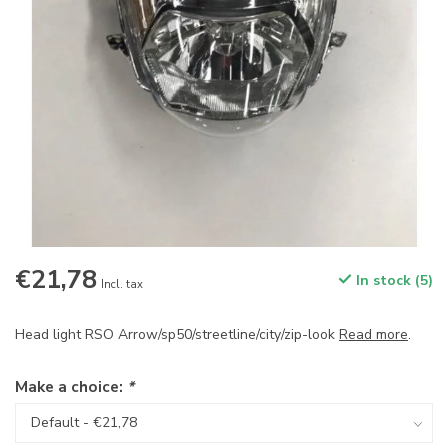
€21,78
In stock (5)
Incl. tax
Head light RSO Arrow/sp50/streetline/city/zip-look
Read more
.
Make a choice:
*