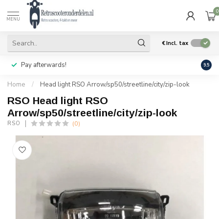
0
MENU
€
Incl. tax
Pay afterwards!
Geen
9.5
Home
/
Head light RSO Arrow/sp50/streetline/city/zip-look
RSO Head light RSO
Arrow/sp50/streetline/city/zip-look
(0)
RSO