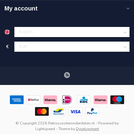
My account
€
© Copyright 2026 Retroscooteronderdelen.nl
- Powered by
Lightspeed
- Theme by
Dyvelopment