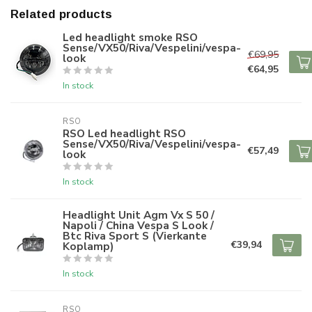
Related products
Led headlight smoke RSO
Sense/VX50/Riva/Vespelini/vespa-
€69,95
look
€64,95
In stock
RSO
RSO Led headlight RSO
Sense/VX50/Riva/Vespelini/vespa-
€57,49
look
In stock
Headlight Unit Agm Vx S 50 /
Napoli / China Vespa S Look /
Btc Riva Sport S (Vierkante
€39,94
Koplamp)
In stock
RSO