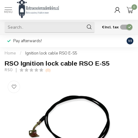
0
MENU
€
Incl. tax
Pay afterwards!
Geen
9.5
Home
/
Ignition lock cable RSO E-S5
RSO Ignition lock cable RSO E-S5
(0)
RSO