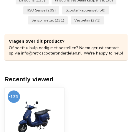
La souris
(233)
la souris vespelini kappenset
(38)
RSO Sense
(209)
Scooter kappenset
(50)
Senzo rivalux
(231)
Vespelini
(271)
Vragen over dit product?
Of heeft u hulp nodig met bestellen? Neem gerust contact
op via
info@retroscooteronderdelen.nl
. We're happy to help!
Recently viewed
-13%