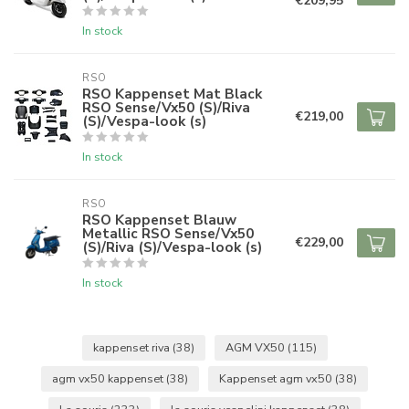
€209,95
In stock
RSO
RSO Kappenset Mat Black
RSO Sense/Vx50 (S)/Riva
€219,00
(S)/Vespa-look (s)
In stock
RSO
RSO Kappenset Blauw
Metallic RSO Sense/Vx50
€229,00
(S)/Riva (S)/Vespa-look (s)
In stock
kappenset riva
(38)
AGM VX50
(115)
agm vx50 kappenset
(38)
Kappenset agm vx50
(38)