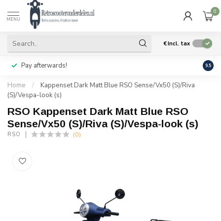
0
MENU
€
Incl. tax
Pay afterwards!
Geen
9.5
Home
/
Kappenset Dark Matt Blue RSO Sense/Vx50 (S)/Riva
(S)/Vespa-look (s)
RSO Kappenset Dark Matt Blue RSO
Sense/Vx50 (S)/Riva (S)/Vespa-look (s)
(0)
RSO