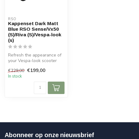
RSO
Kappenset Dark Matt
Blue RSO Sense/Vx50
(S)/Riva (S)/Vespa-look
(s)
Refresh the appearance of
your Vespa-look scooter
with this full dark matte
€199,00
€229,00
blue...
In stock
Abonneer op onze nieuwsbrief