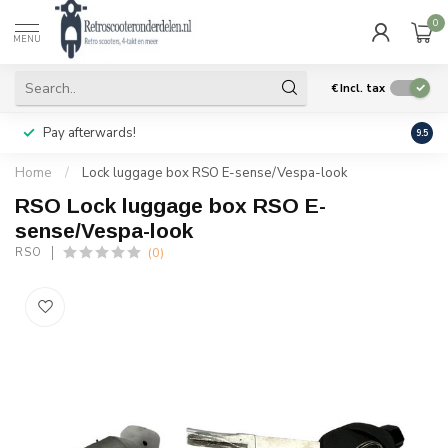
0
MENU
€
Incl. tax
Pay afterwards!
Geen
9.5
Home
/
Lock luggage box RSO E-sense/Vespa-look
RSO Lock luggage box RSO E-
sense/Vespa-look
(0)
RSO