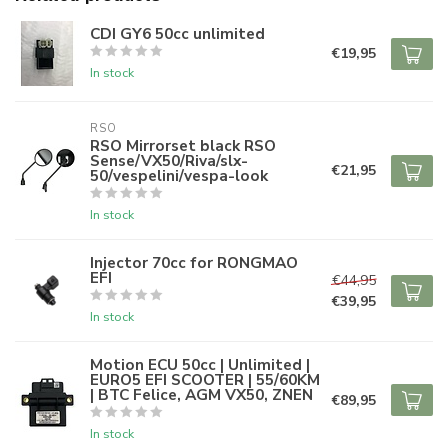
CDI GY6 50cc unlimited
€19,95
In stock
RSO
RSO Mirrorset black RSO
Sense/VX50/Riva/slx-
€21,95
50/vespelini/vespa-look
In stock
Injector 70cc for RONGMAO
EFI
€44,95
€39,95
In stock
Motion ECU 50cc | Unlimited |
EURO5 EFI SCOOTER | 55/60KM
| BTC Felice, AGM VX50, ZNEN
€89,95
In stock