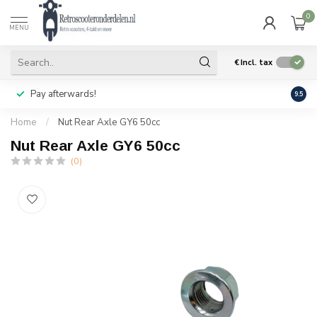
0
MENU
€
Incl. tax
Pay afterwards!
Geen
9.5
Home
/
Nut Rear Axle GY6 50cc
Nut Rear Axle GY6 50cc
(0)