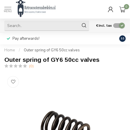
0
MENU
€
Incl. tax
Pay afterwards!
Geen
9.5
Home
/
Outer spring of GY6 50cc valves
Outer spring of GY6 50cc valves
(0)