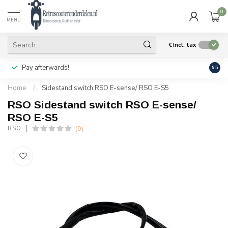
0
MENU
€
Incl. tax
Pay afterwards!
Geen
9.5
Home
/
Sidestand switch RSO E-sense/ RSO E-S5
RSO Sidestand switch RSO E-sense/
RSO E-S5
(0)
RSO