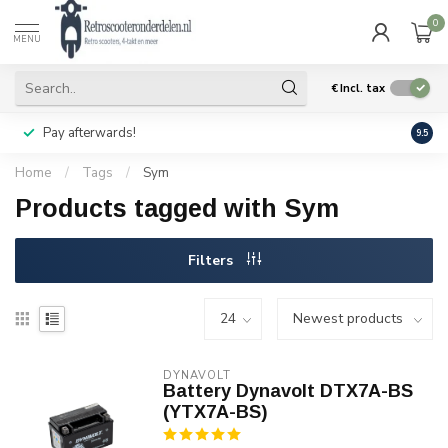
0
MENU
€
Incl. tax
Pay afterwards!
Geen
9.5
Home
/
Tags
/
Sym
Products tagged with Sym
Filters
DYNAVOLT
Battery Dynavolt DTX7A-BS
(YTX7A-BS)