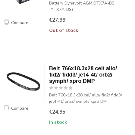
Battery Dynavolt AGM DTX7A-BS
(YTX7A-BS)
€27,99
Compare
Out of stock
Belt 766x18.3x28 cel/ allo/
fid2/ fidd3/ jet4-4t/ orb2/
symph/ xpro DMP
Belt 766x18.3x28 cel/ allo/ fid2/ fidd3/
jet4-4t/ orb2/ symph/ xpro DM...
Compare
€24,95
In stock