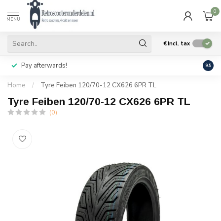
0
MENU
€
Incl. tax
Pay afterwards!
Geen
9.5
Home
/
Tyre Feiben 120/70-12 CX626 6PR TL
Tyre Feiben 120/70-12 CX626 6PR TL
(0)