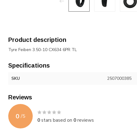
Product description
Tyre Feiben 3.50-10 CX634 6PR TL
Specifications
SKU
2507000385
Reviews
0
/
5
0
stars based on
0
reviews