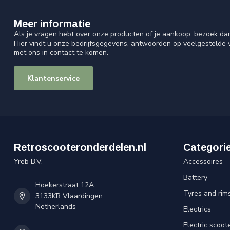
Meer informatie
Als je vragen hebt over onze producten of je aankoop, bezoek da
Hier vindt u onze bedrijfsgegevens, antwoorden op veelgestelde
met ons in contact te komen.
Klantenservice
Retroscooteronderdelen.nl
Categori
Yreb B.V.
Accessoires
Battery
Hoekerstraat 12A
Tyres and rim
3133KR Vlaardingen
Netherlands
Electrics
Electric scoot