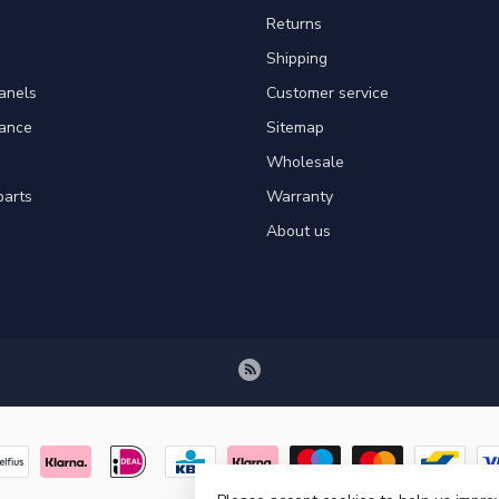
Returns
Shipping
panels
Customer service
tance
Sitemap
Wholesale
parts
Warranty
About us