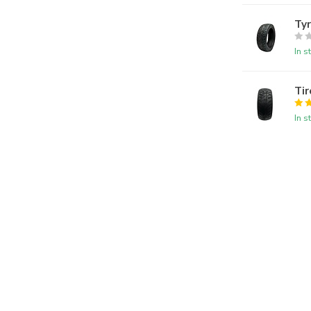
Ty
In s
Tir
In s