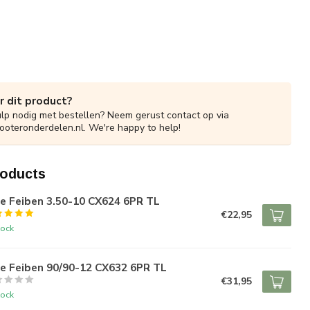
r dit product?
ulp nodig met bestellen? Neem gerust contact op via
ooteronderdelen.nl
. We're happy to help!
roducts
e Feiben 3.50-10 CX624 6PR TL
€22,95
tock
re Feiben 90/90-12 CX632 6PR TL
€31,95
tock