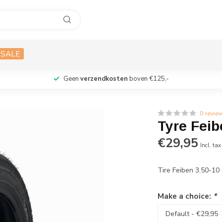
SALE
Geen
verzendkosten
boven €125,-
0 revie
Tyre Fei
€29,95
Incl. tax
Tire Feiben 3.50-1
Make a choice:
*