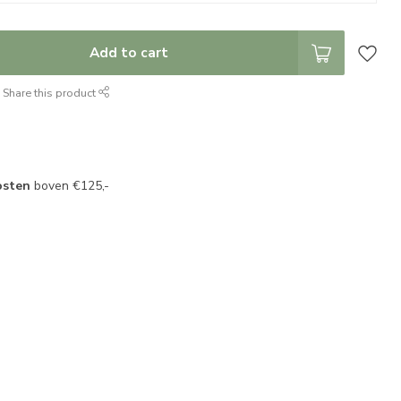
Add to cart
Share this product
osten
boven €125,-