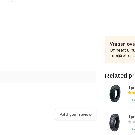
Vragen ove
Of heeft u h
info@retrosc
Related p
Tyr
In s
Add your review
Ty
In s