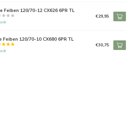
re Feiben 120/70-12 CX626 6PR TL
€29,95
tock
e Feiben 120/70-10 CX680 6PR TL
€30,75
tock