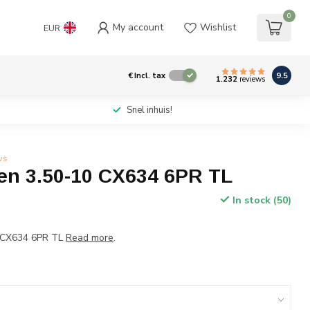
0
My account
Wishlist
EUR
9.5
€
Incl. tax
1.232
reviews
Snel inhuis!
ws
ben 3.50-10 CX634 6PR TL
In stock (50)
0 CX634 6PR TL
Read more
.