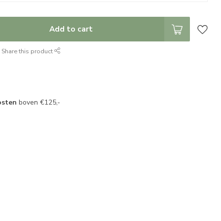
Add to cart
Share this product
osten
boven €125,-