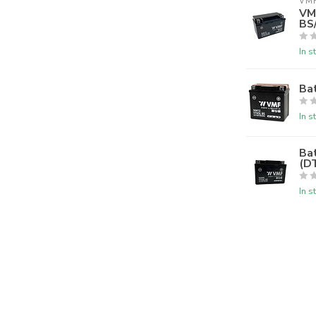
VM
VM
BS
In s
Ba
In s
Ba
(D
In s