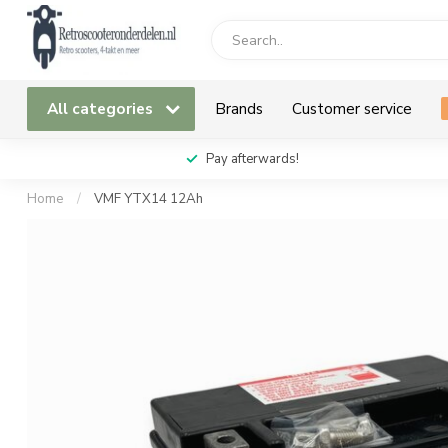
All categories
Brands
Customer service
Pay afterwards!
Home
/
VMF YTX14 12Ah