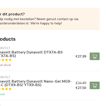
r dit product?
ulp nodig met bestellen? Neem gerust contact op via
ooteronderdelen.nl
. We're happy to help!
roducts
NAVOLT
navolt Battery Dynavolt DTX7A-BS
TX7A-BS)
€27,99
of stock
NAVOLT
navolt Battery Dynavolt Nano-Gel MG9-
€34,49
-C (DTX9-BS/ YTX9-BS)
€27,50
tock