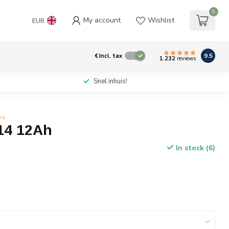
0
My account
Wishlist
EUR
9.5
€
Incl. tax
1.232
reviews
Snel inhuis!
ws
14 12Ah
In stock (6)