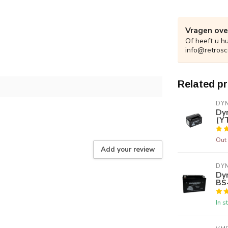
Vragen ove
Of heeft u h
info@retrosc
Related p
DY
Dy
(Y
Out 
Add your review
DY
Dy
BS
In s