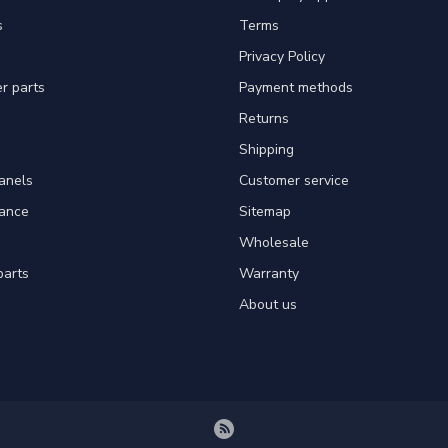
s
Terms
Privacy Policy
er parts
Payment methods
Returns
Shipping
panels
Customer service
tance
Sitemap
Wholesale
parts
Warranty
About us