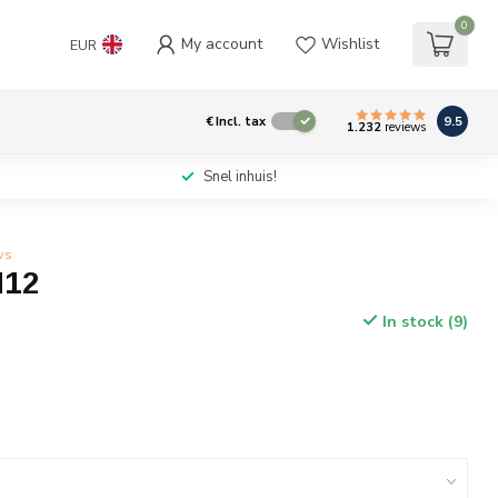
0
My account
Wishlist
EUR
9.5
€
Incl. tax
1.232
reviews
Snel inhuis!
ws
M12
In stock (9)