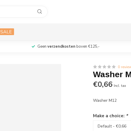
SALE
Geen
verzendkosten
boven €125,-
0 revie
Washer 
€0,66
Incl. tax
Washer M12
Make a choice:
*