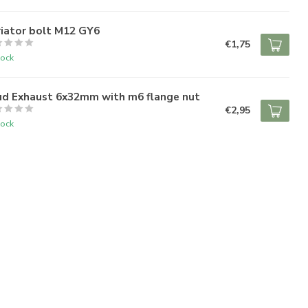
riator bolt M12 GY6
€1,75
tock
ud Exhaust 6x32mm with m6 flange nut
€2,95
tock