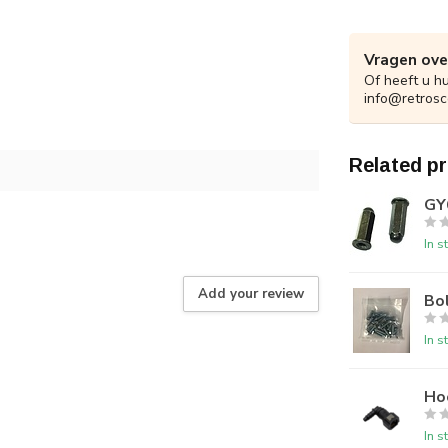
Vragen ove
Of heeft u h
info@retrosc
Related p
GY
In s
Add your review
Bo
In s
Ho
In s