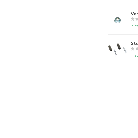
Va
In s
St
In s