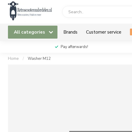
All categories
Brands
Customer service
Pay afterwards!
Home
/
Washer M12