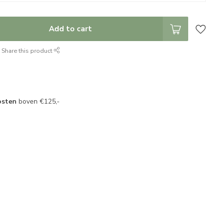
Add to cart
Share this product
osten
boven €125,-