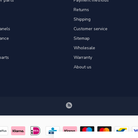
er parts
Payment methods
Returns
Shipping
panels
Customer service
tance
Sitemap
Wholesale
parts
Warranty
About us