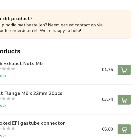
r dit product?
ulp nodig met bestellen? Neem gerust contact op via
ooteronderdelen.nl
. We're happy to help!
roducts
6 Exhaust Nuts M6
€1,75
tock
lt Flange M6 x 22mm 20pcs
€3,74
tock
oked EFI gastube connector
€5,80
tock