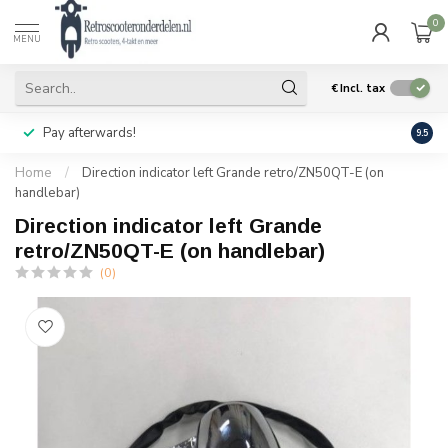
0
MENU
€
Incl. tax
Pay afterwards!
Geen
9.5
Home
/
Direction indicator left Grande retro/ZN50QT-E (on
handlebar)
Direction indicator left Grande
retro/ZN50QT-E (on handlebar)
(0)