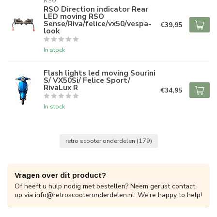
RSO
RSO Direction indicator Rear
LED moving RSO
Sense/Riva/felice/vx50/vespa-
€39,95
look
In stock
Flash lights led moving Sourini
S/ VX50Si/ Felice Sport/
RivaLux R
€34,95
In stock
retro scooter onderdelen
(179)
Vragen over dit product?
Of heeft u hulp nodig met bestellen? Neem gerust contact
op via
info@retroscooteronderdelen.nl
. We're happy to help!