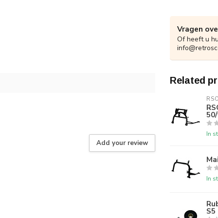
Vragen ove
Of heeft u h
info@retrosc
Related p
RS
RS
50/
In s
Add your review
Mai
In s
Ru
S5