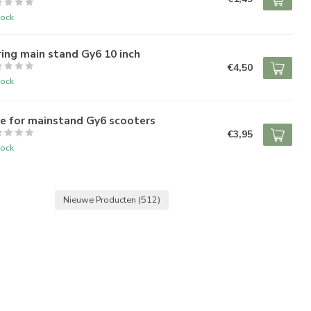
tock
ing main stand Gy6 10 inch
€4,50
tock
e for mainstand Gy6 scooters
€3,95
tock
Nieuwe Producten
(512)