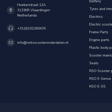
Battery
Hoekerstraat 12A
Tyres and rim
3133KR Vlaardingen
Netherlands
Electrics
Electric scoot
+31(0)102260435
Frame Parts
Engine parts
info@retroscooteronderdelen.nl
Plastic body 
Scooter main
Seats
RSO Scooter 
RSO E-Sense
RSO E-S5