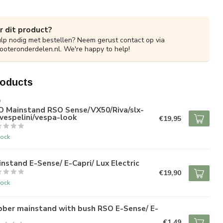
r dit product?
ulp nodig met bestellen? Neem gerust contact op via
ooteronderdelen.nl
. We're happy to help!
roducts
O
O Mainstand RSO Sense/VX50/Riva/slx-
vespelini/vespa-look
€19,95
tock
nstand E-Sense/ E-Capri/ Lux Electric
€19,90
tock
bber mainstand with bush RSO E-Sense/ E-
€1,49