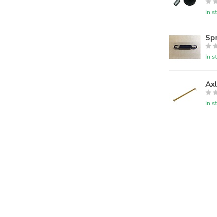
In s
Spr
In s
Axl
In s