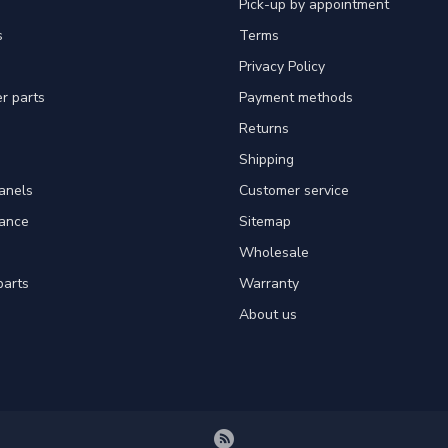
Pick-up by appointment
s
Terms
Privacy Policy
er parts
Payment methods
Returns
Shipping
panels
Customer service
tance
Sitemap
Wholesale
parts
Warranty
About us