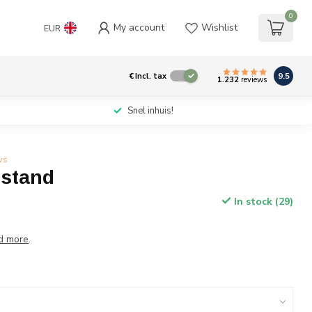
0
My account
Wishlist
EUR
9.5
€
Incl. tax
1.232
reviews
Snel inhuis!
ws
 stand
In stock (29)
d more
.