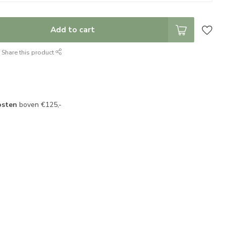
Add to cart
Share this product
osten
boven €125,-