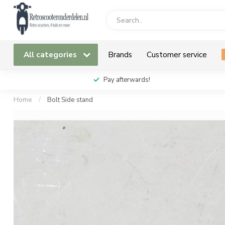
All categories
Brands
Customer service
Pay afterwards!
Home
/
Bolt Side stand