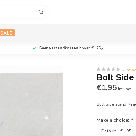
SALE
Geen
verzendkosten
boven €125,-
0 revie
Bolt Side
€1,95
Incl. tax
Bolt Side stand
Rea
Make a choice:
*