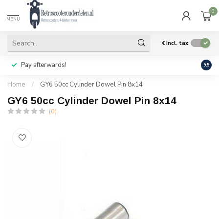
0
MENU
€
Incl. tax
Pay afterwards!
Geen
9.5
Home
/
GY6 50cc Cylinder Dowel Pin 8x14
GY6 50cc Cylinder Dowel Pin 8x14
(0)