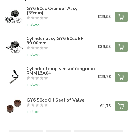
GY6 50cc Cylinder Assy
(39mm)
€29,95
In stock
Cylinder assy GY6 50cc EFI
39.00mm
€39,95
In stock
Cylinder temp sensor rongmao
RMM13A04
€29,78
In stock
GY6 50cc Oil Seal of Valve
€1,75
In stock