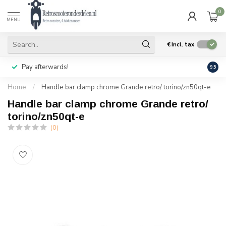
0
MENU
€
Incl. tax
Pay afterwards!
Geen
9.5
Home
/
Handle bar clamp chrome Grande retro/ torino/zn50qt-e
Handle bar clamp chrome Grande retro/
torino/zn50qt-e
(0)