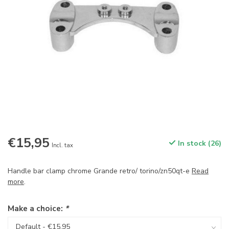
€15,95
In stock (26)
Incl. tax
Handle bar clamp chrome Grande retro/ torino/zn50qt-e
Read
more
.
Make a choice:
*