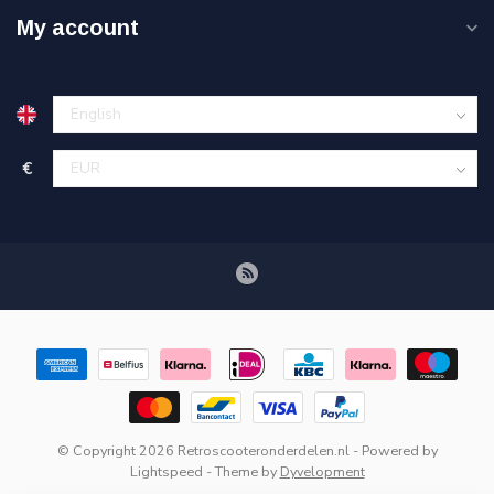
My account
€
© Copyright 2026 Retroscooteronderdelen.nl
- Powered by
Lightspeed
- Theme by
Dyvelopment