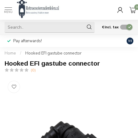
0
MENU
€
Incl. tax
Pay afterwards!
Geen
9.5
Home
/
Hooked EFI gastube connector
Hooked EFI gastube connector
(0)