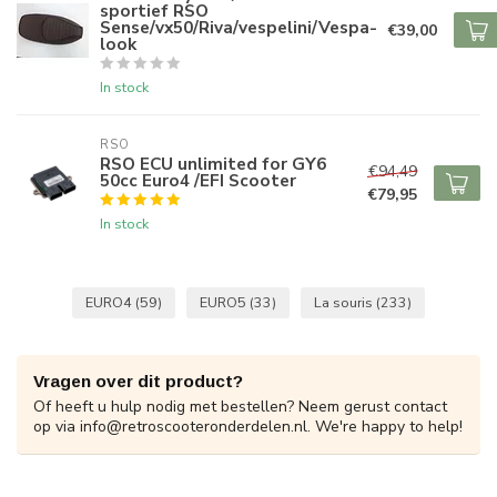
sportief RSO
Sense/vx50/Riva/vespelini/Vespa-
€39,00
look
In stock
RSO
RSO ECU unlimited for GY6
€94,49
50cc Euro4 /EFI Scooter
€79,95
In stock
EURO4
(59)
EURO5
(33)
La souris
(233)
Vragen over dit product?
Of heeft u hulp nodig met bestellen? Neem gerust contact
op via
info@retroscooteronderdelen.nl
. We're happy to help!