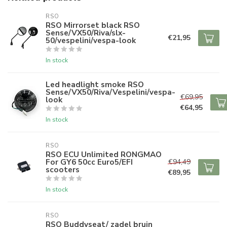
RSO
RSO Mirrorset black RSO
Sense/VX50/Riva/slx-
€21,95
50/vespelini/vespa-look
In stock
Led headlight smoke RSO
Sense/VX50/Riva/Vespelini/vespa-
€69,95
look
€64,95
In stock
RSO
RSO ECU Unlimited RONGMAO
For GY6 50cc Euro5/EFI
€94,49
scooters
€89,95
In stock
RSO
RSO Buddyseat/ zadel bruin