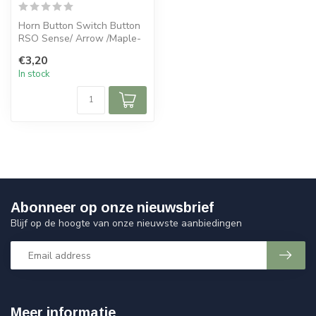
Horn Button Switch Button
RSO Sense/ Arrow /Maple-
2/ Rl-50/Lux
€3,20
50/RIVA/Vespelin...
In stock
Abonneer op onze nieuwsbrief
Blijf op de hoogte van onze nieuwste aanbiedingen
Meer informatie