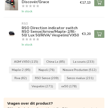
Discover/Grace
€17,13
In stock
RSO
RSO Direction indicator switch
RSO Sense/Arrow/Maple-2/Rl-
€3,20
50/ Lux 50/RIVA/ Vespelini/VX50
In stock
AGM VX50
(115)
China Lx
(85)
La souris
(233)
Maple-2
(95)
Napoli
(76)
Nieuwe Producten
(512)
Riva
(82)
RSO Sense
(209)
Senzo rivalux
(231)
Vespelini
(271)
vx50
(178)
Vragen over dit product?