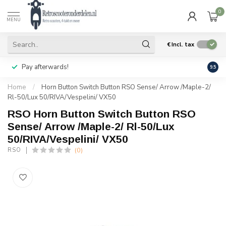
0
MENU
€
Incl. tax
Pay afterwards!
Geen
9.5
Home
/
Horn Button Switch Button RSO Sense/ Arrow /Maple-2/
Rl-50/Lux 50/RIVA/Vespelini/ VX50
RSO Horn Button Switch Button RSO
Sense/ Arrow /Maple-2/ Rl-50/Lux
50/RIVA/Vespelini/ VX50
(0)
RSO