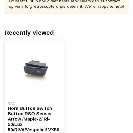
Of heeft u hulp nodig met bestellen? Neem gerust contact
op via
info@retroscooteronderdelen.nl
. We're happy to help!
Recently viewed
RSO
Horn Button Switch
Button RSO Sense/
Arrow /Maple-2/ Rl-
50/Lux
50/RIVA/Vespelini/ VX50