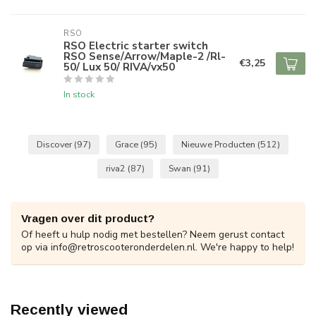
RSO
RSO Electric starter switch
RSO Sense/Arrow/Maple-2 /Rl-
€3,25
50/ Lux 50/ RIVA/vx50
In stock
Discover
(97)
Grace
(95)
Nieuwe Producten
(512)
riva2
(87)
Swan
(91)
Vragen over dit product?
Of heeft u hulp nodig met bestellen? Neem gerust contact
op via
info@retroscooteronderdelen.nl
. We're happy to help!
Recently viewed