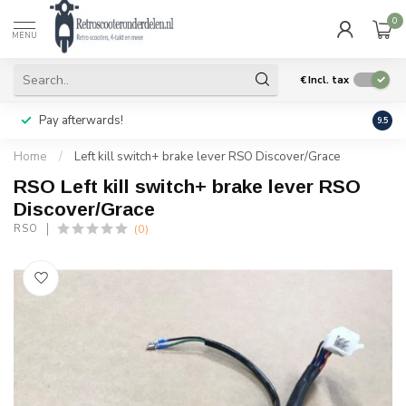
0
MENU
€
Incl. tax
Pay afterwards!
Geen
9.5
Home
/
Left kill switch+ brake lever RSO Discover/Grace
RSO Left kill switch+ brake lever RSO
Discover/Grace
(0)
RSO