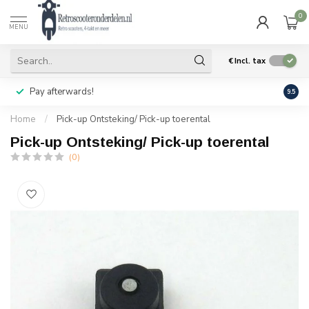
0
MENU
€
Incl. tax
Pay afterwards!
Geen
9.5
Home
/
Pick-up Ontsteking/ Pick-up toerental
Pick-up Ontsteking/ Pick-up toerental
(0)