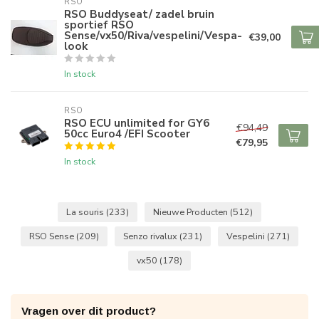
RSO
RSO Buddyseat/ zadel bruin
sportief RSO
Sense/vx50/Riva/vespelini/Vespa-
€39,00
look
In stock
RSO
RSO ECU unlimited for GY6
€94,49
50cc Euro4 /EFI Scooter
€79,95
In stock
La souris
(233)
Nieuwe Producten
(512)
RSO Sense
(209)
Senzo rivalux
(231)
Vespelini
(271)
vx50
(178)
Vragen over dit product?