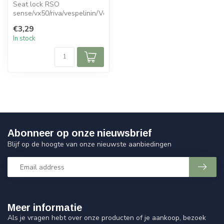
Seat lock RSO
sense/vx50/riva/vespelinin/Vespa-
look
€3,29
In stock
Abonneer op onze nieuwsbrief
Blijf op de hoogte van onze nieuwste aanbiedingen
Meer informatie
Als je vragen hebt over onze producten of je aankoop, bezoek