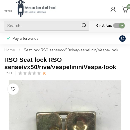
0
MENU
€
Incl. tax
Pay afterwards!
Geen
9.5
Home
/
Seat lock RSO sense/vx50/riva/vespelinin/Vespa-look
RSO Seat lock RSO
sense/vx50/riva/vespelinin/Vespa-look
(0)
RSO