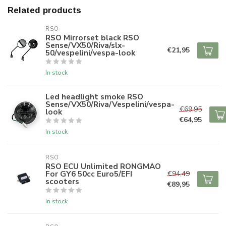
Related products
RSO
RSO Mirrorset black RSO
Sense/VX50/Riva/slx-
€21,95
50/vespelini/vespa-look
In stock
Led headlight smoke RSO
Sense/VX50/Riva/Vespelini/vespa-
€69,95
look
€64,95
In stock
RSO
RSO ECU Unlimited RONGMAO
For GY6 50cc Euro5/EFI
€94,49
scooters
€89,95
In stock