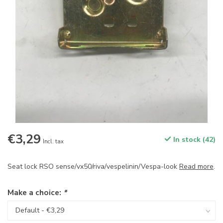
€3,29
In stock (42)
Incl. tax
Seat lock RSO sense/vx50/riva/vespelinin/Vespa-look
Read more
.
Make a choice:
*