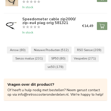
In stock
Speedometer cable zip2000/
zip-eu4 piag orig 581321
€14,49
In stock
Arrow
(80)
Nieuwe Producten
(512)
RSO Sense
(209)
Senzo rivalux
(231)
SP50
(80)
Vespelini
(271)
vx50
(178)
Vragen over dit product?
Of heeft u hulp nodig met bestellen? Neem gerust contact
op via
info@retroscooteronderdelen.nl
. We're happy to help!