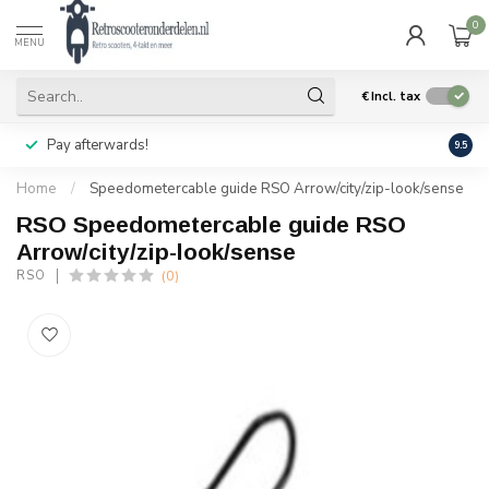
0
MENU
€
Incl. tax
Pay afterwards!
Geen
9.5
Home
/
Speedometercable guide RSO Arrow/city/zip-look/sense
RSO Speedometercable guide RSO
Arrow/city/zip-look/sense
(0)
RSO