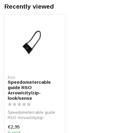
Recently viewed
RSO
Speedometercable
guide RSO
Arrow/city/zip-
look/sense
Speedometercable guide
RSO Arrow/city/zip-
look/sense
€2,95
In stock