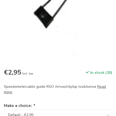
€2,95
In stock (20)
Incl. tax
Speedometercable guide RSO Arrow/city/zip-look/sense
Read
more
.
Make a choice:
*