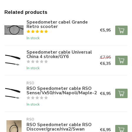
Related products
Speedometer cabel Grande
Retro scooter
€5,95
In stock
Speedometer cable Universal
China 4 stroke/GY6
€7,95
€6,35
In stock
RSO
RSO Speedometer cable RSO
Sense/Vx50/riva/Napoli/Maple-2
€6,95
In stock
RSO
RSO Speedometer cable RSO
Discover/grace/riva2/Swan
€6,95