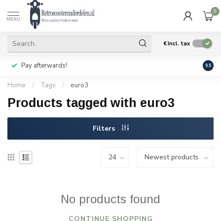
0
MENU
€
Incl. tax
Pay afterwards!
Geen
9.5
Home
/
Tags
/
euro3
Products tagged with euro3
Filters
No products found
CONTINUE SHOPPING