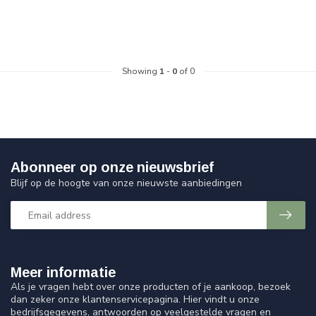
Showing
1
-
0
of 0
Abonneer op onze nieuwsbrief
Blijf op de hoogte van onze nieuwste aanbiedingen
Meer informatie
Als je vragen hebt over onze producten of je aankoop, bezoek
dan zeker onze klantenservicepagina. Hier vindt u onze
bedrijfsgegevens, antwoorden op veelgestelde vragen en