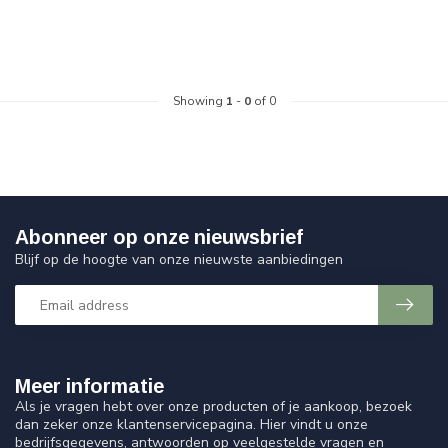
Showing
1
-
0
of 0
Abonneer op onze nieuwsbrief
Blijf op de hoogte van onze nieuwste aanbiedingen
Meer informatie
Als je vragen hebt over onze producten of je aankoop, bezoek
dan zeker onze klantenservicepagina. Hier vindt u onze
bedrijfsgegevens, antwoorden op veelgestelde vragen en