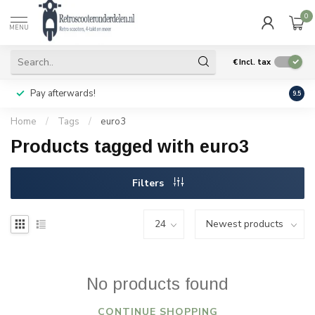
0
MENU
€
Incl. tax
Pay afterwards!
Geen
9.5
Home
/
Tags
/
euro3
Products tagged with euro3
Filters
No products found
CONTINUE SHOPPING