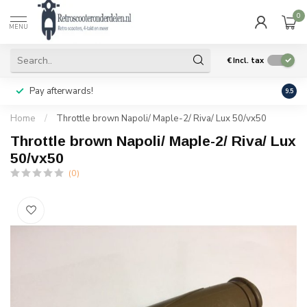
0
MENU
€
Incl. tax
Pay afterwards!
Geen
9.5
Home
/
Throttle brown Napoli/ Maple-2/ Riva/ Lux 50/vx50
Throttle brown Napoli/ Maple-2/ Riva/ Lux
50/vx50
(0)