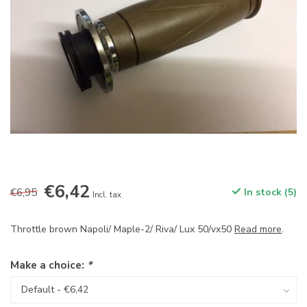
€6,42
€6,95
In stock (5)
Incl. tax
Throttle brown Napoli/ Maple-2/ Riva/ Lux 50/vx50
Read more
.
Make a choice:
*