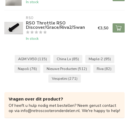
In stock
RSO
RSO Throttle RSO
Discover/Grace/Riva2/Swan
€3,50
In stock
AGM VX50
(115)
China Lx
(85)
Maple-2
(95)
Napoli
(76)
Nieuwe Producten
(512)
Riva
(82)
Vespelini
(271)
Vragen over dit product?
Of heeft u hulp nodig met bestellen? Neem gerust contact
op via
info@retroscooteronderdelen.nl
. We're happy to help!