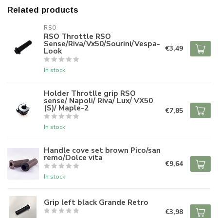
Related products
RSO
RSO Throttle RSO
Sense/Riva/Vx50/Sourini/Vespa-
€3,49
Look
In stock
Holder Throtlle grip RSO
sense/ Napoli/ Riva/ Lux/ VX50
(S)/ Maple-2
€7,85
In stock
Handle cove set brown Pico/san
remo/Dolce vita
€9,64
In stock
Grip left black Grande Retro
€3,98