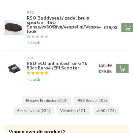
RSO
RSO Buddyseat/ zadel bruin
sportief RSO
Sense/vx50/Riva/vespelini/Vespa-
€39,00
look
In stock
RSO
RSO ECU unlimited for GY6
€94,49
50cc Euro4 /EFI Scooter
€79,95
In stock
Nieuwe Producten
(512)
RSO Sense
(209)
Senzo rivalux
(231)
Vespelini
(271)
vx50
(178)
Vragen over dit product?