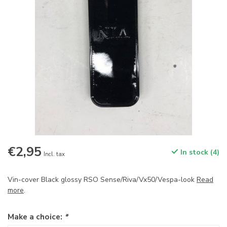
€2,95
In stock (4)
Incl. tax
Vin-cover Black glossy RSO Sense/Riva/Vx50/Vespa-look
Read
more
.
Make a choice:
*