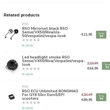
Related products
RSO
RSO Mirrorset black RSO
Sense/VX50/Riva/slx-
€21,95
50/vespelini/vespa-look
In stock
Led headlight smoke RSO
Sense/VX50/Riva/Vespelini/vespa-
€69,95
look
€64,95
In stock
RSO
RSO ECU Unlimited RONGMAO
For GY6 50cc Euro5/EFI
€94,49
scooters
€89,95
In stock