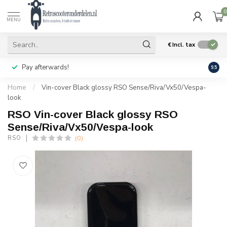
0
MENU
€
Incl. tax
Pay afterwards!
Geen
9.5
Home
/
Vin-cover Black glossy RSO Sense/Riva/Vx50/Vespa-
look
RSO Vin-cover Black glossy RSO
Sense/Riva/Vx50/Vespa-look
(0)
RSO