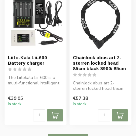
Liito-Kala Lii-600
Chainlock abus art 2-
Battery charger
sterren locked head
85cm black 8900/ 85cm
The Liitokala Lii-600 is a
multi-functional intelligent
Chainlock abus art 2-
battery charger compatib...
sterren locked head 85cm
black 8900/ 85cm
€39,95
€57,38
In stock
In stock