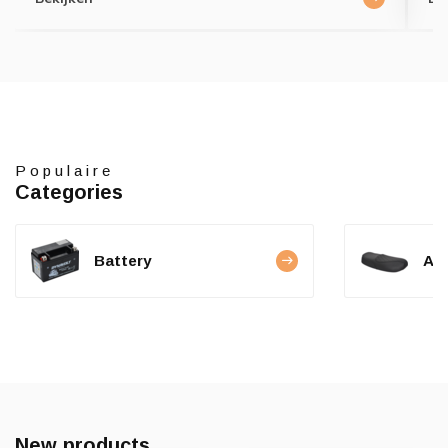
Populaire
Categories
Battery
Ac
New products