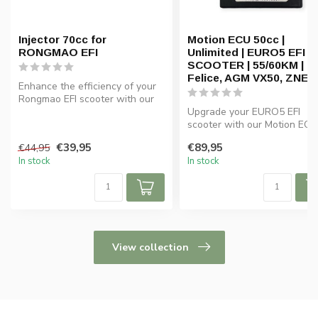
Injector 70cc for
Motion ECU 50cc |
RONGMAO EFI
Unlimited | EURO5 EFI
SCOOTER | 55/60KM | B
Felice, AGM VX50, ZNEN
Enhance the efficiency of your
Rongmao EFI scooter with our
70cc GY6 injector. C...
Upgrade your EURO5 EFI
scooter with our Motion ECU
50cc - unlimited speed potent
€39,95
€89,95
€44,95
In stock
In stock
View collection