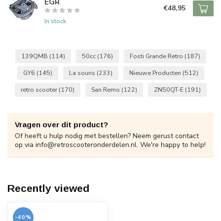
EGR
€48,95
In stock
139QMB
(114)
50cc
(176)
Fosti Grande Retro
(187)
GY6
(145)
La souris
(233)
Nieuwe Producten
(512)
retro scooter
(170)
San Remo
(122)
ZN50QT-E
(191)
Vragen over dit product?
Of heeft u hulp nodig met bestellen? Neem gerust contact
op via
info@retroscooteronderdelen.nl
. We're happy to help!
Recently viewed
-40%