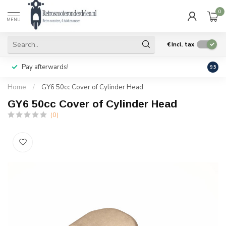
0
MENU
€
Incl. tax
Pay afterwards!
Geen
9.5
Home
/
GY6 50cc Cover of Cylinder Head
GY6 50cc Cover of Cylinder Head
(0)