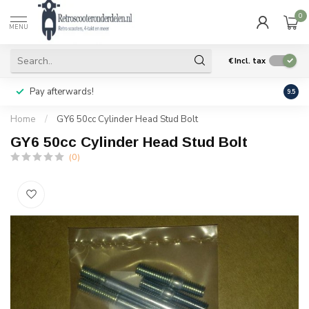
0
MENU
€
Incl. tax
Pay afterwards!
Geen
9.5
Home
/
GY6 50cc Cylinder Head Stud Bolt
GY6 50cc Cylinder Head Stud Bolt
(0)