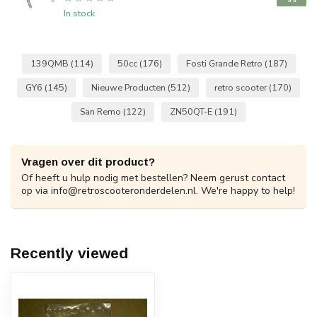
In stock
139QMB
(114)
50cc
(176)
Fosti Grande Retro
(187)
GY6
(145)
Nieuwe Producten
(512)
retro scooter
(170)
San Remo
(122)
ZN50QT-E
(191)
Vragen over dit product?
Of heeft u hulp nodig met bestellen? Neem gerust contact
op via
info@retroscooteronderdelen.nl
. We're happy to help!
Recently viewed