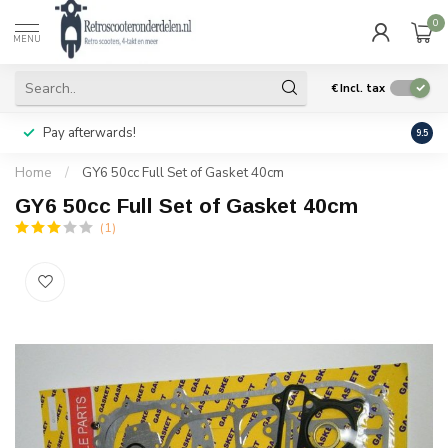
0
MENU
€
Incl. tax
Pay afterwards!
Geen
9.5
Home
/
GY6 50cc Full Set of Gasket 40cm
GY6 50cc Full Set of Gasket 40cm
(1)