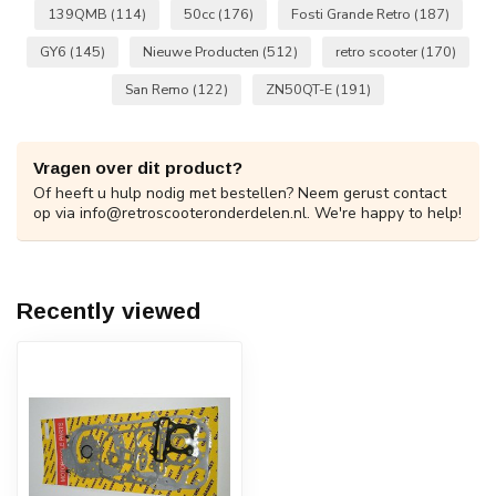
139QMB
(114)
50cc
(176)
Fosti Grande Retro
(187)
GY6
(145)
Nieuwe Producten
(512)
retro scooter
(170)
San Remo
(122)
ZN50QT-E
(191)
Vragen over dit product?
Of heeft u hulp nodig met bestellen? Neem gerust contact
op via
info@retroscooteronderdelen.nl
. We're happy to help!
Recently viewed