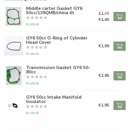
Middle carter Gasket GY6
50cc/139QMB/china 4t
€1,75
€1,40
In stock
GY6 50cc O-Ring of Cylinder
Head Cover
€1,99
In stock
Transmission Gasket GY6 50-
80cc
€2,95
In stock
GY6 50cc Intake Manifold
Insulator
€1,95
In stock