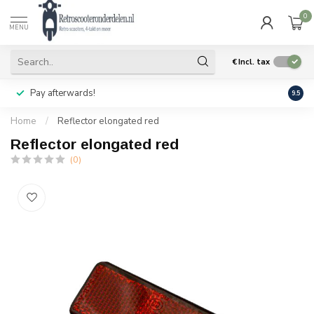
0
MENU
€
Incl. tax
Pay afterwards!
Geen
9.5
Home
/
Reflector elongated red
Reflector elongated red
(0)