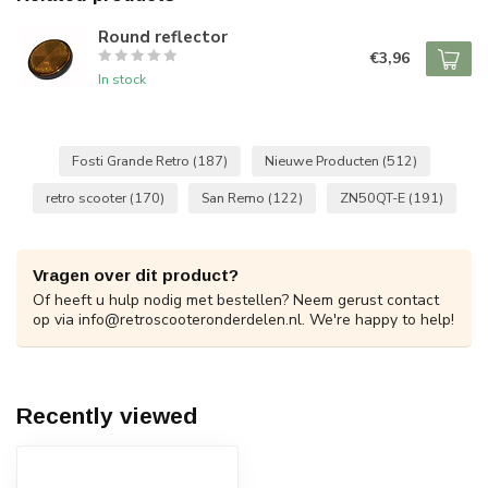
Round reflector
€3,96
In stock
Fosti Grande Retro
(187)
Nieuwe Producten
(512)
retro scooter
(170)
San Remo
(122)
ZN50QT-E
(191)
Vragen over dit product?
Of heeft u hulp nodig met bestellen? Neem gerust contact
op via
info@retroscooteronderdelen.nl
. We're happy to help!
Recently viewed