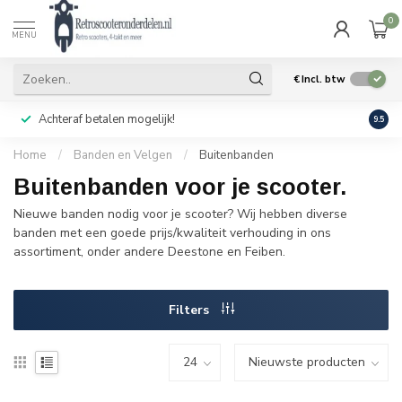
0
MENU
€
Incl. btw
Achteraf betalen mogelijk!
Geen
9.5
Home
/
Banden en Velgen
/
Buitenbanden
Buitenbanden voor je scooter.
Nieuwe banden nodig voor je scooter? Wij hebben diverse
banden met een goede prijs/kwaliteit verhouding in ons
assortiment, onder andere Deestone en Feiben.
Filters