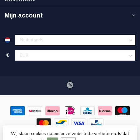
Mijn account
€
Wij slaan cookies op om onze website te verbeteren. Is dat
© Copyright 2026 Retroscooteronderdelen.nl
- Powered by