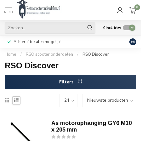
0
MENU
€
Incl. btw
Achteraf betalen mogelijk!
Geen
9.5
Home
/
RSO scooter onderdelen
/
RSO Discover
RSO Discover
Filters
As motorophanging GY6 M10
x 205 mm