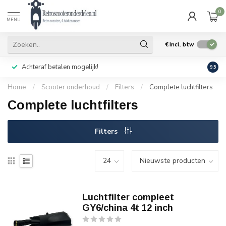
0
MENU
€
Incl. btw
Achteraf betalen mogelijk!
Geen
9.5
Home
/
Scooter onderhoud
/
Filters
/
Complete luchtfilters
Complete luchtfilters
Filters
Luchtfilter compleet
GY6/china 4t 12 inch