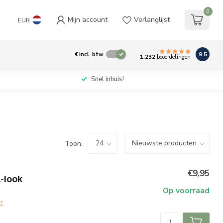
0
Mijn account
Verlanglijst
EUR
9.5
€
Incl. btw
1.232
beoordelingen
Snel inhuis!
Toon:
€9,95
-look
Op voorraad
r