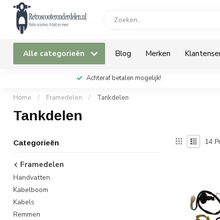
Alle categorieën
Blog
Merken
Klantense
Achteraf betalen mogelijk!
Home
/
Framedelen
/
Tankdelen
Tankdelen
14
P
Categorieën
Framedelen
Handvatten
Kabelboom
Kabels
Remmen