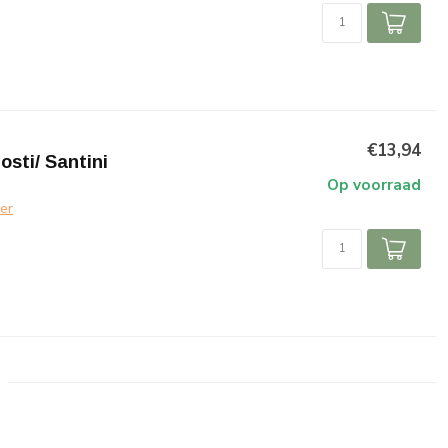
€13,94
sti/ Santini
Op voorraad
er