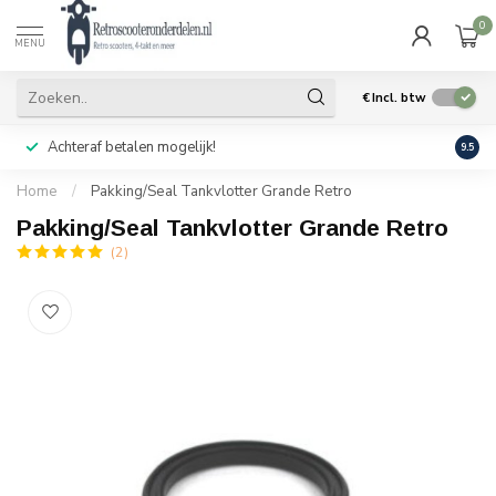
0
MENU
€
Incl. btw
Achteraf betalen mogelijk!
Geen
9.5
Home
/
Pakking/Seal Tankvlotter Grande Retro
Pakking/Seal Tankvlotter Grande Retro
(2)